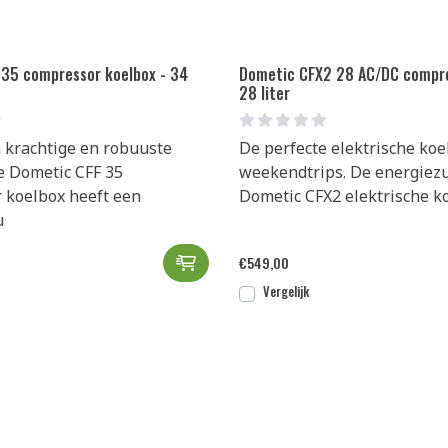
 35 compressor koelbox - 34
Dometic CFX2 28 AC/DC compr
28 liter
 krachtige en robuuste
De perfecte elektrische koe
e Dometic CFF 35
weekendtrips. De energiez
 koelbox heeft een
Dometic CFX2 elektrische k
u
Dometic CFF 35 compressor koelb
€
549,00
Vergelijk