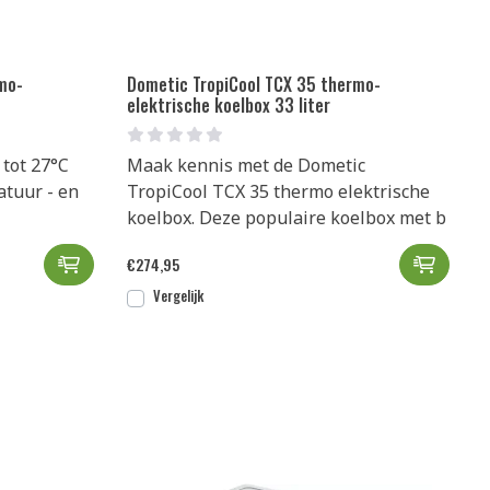
mo-
Dometic TropiCool TCX 35 thermo-
elektrische koelbox 33 liter
 tot 27°C
Maak kennis met de Dometic
tuur - en
TropiCool TCX 35 thermo elektrische
koelbox. Deze populaire koelbox met b
are thermo-elektrische koelbox 15 liter toevoegen aan wi
Dometic TropiCool TCX 21 thermo-elektrische koe
Dometi
€
274,95
Vergelijk