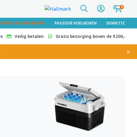
0
EKTRISCHE KOELBOXEN
PASSIEVE KOELBOXEN
DOMETIC
es
Veilig betalen
Gratis bezorging boven de €200,-
×
r