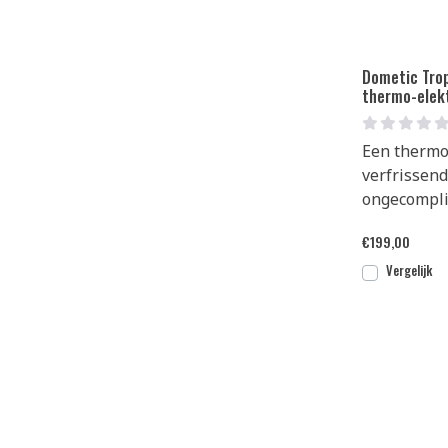
Dometic Tro
thermo-elekt
Een thermo-
verfrissen
ongecomplic
€
199,00
Vergelijk