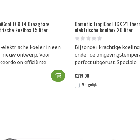
piCool TCX 14 Draagbare
Dometic TropiCool TCX 21 ther
rische koelbox 15 liter
elektrische koelbox 20 liter
elektrische koeler in een
Bijzonder krachtige koeling
d nieuw ontwerp. Voor
onder de omgevingstempera
eerde en efficiënte
perfect uitgerust. Speciale
Dometic TropiCool TCX 14 Draagb
€
219,00
Vergelijk