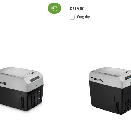
Dometic CFX2 45 AC/DC compresso
€
749,00
Vergelijk