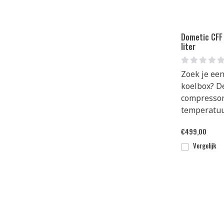
Dometic CFF
liter
Zoek je een
koelbox? D
compressor
temperatu
€
499,00
Vergelijk