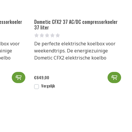
essorkoeler
Dometic CFX2 37 AC/DC compressorkoeler
37 liter
lbox voor
De perfecte elektrische koelbox voor
uinige
weekendtrips. De energiezuinige
oelbo
Dometic CFX2 elektrische koelbo
ox - 34 liter toevoegen aan winkelwagen
Dometic CFX2 28 AC/DC compressorkoeler 28 lite
Dometi
€
649,00
Vergelijk