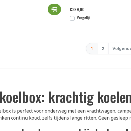
Dometic CFF 12 draagbare compr
€
399,00
Vergelijk
1
2
Volgend
koelbox: krachtig koele
lbox is perfect voor onderweg met een vrachtwagen, camper o
nken continu koud, zelfs tijdens lange ritten. Geen gesleep 