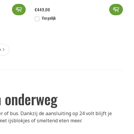
essor PRE ORDER toevoegen aan winkelwagen
Dometic CFF18, AC/DC compressorkoeler toevoeg
Dometi
€
449,00
Vergelijk
e
n onderweg
f bus. Dankzij de aansluiting op 24 volt blijft je
met ijsblokjes of smeltend eten meer.