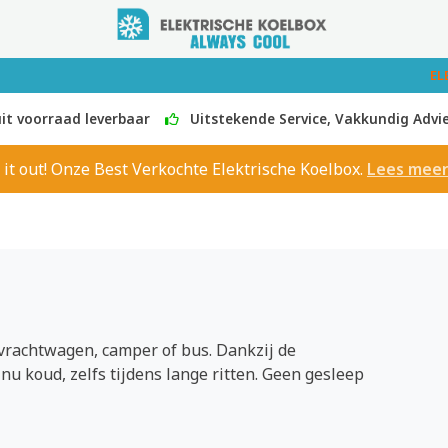
EL
it voorraad leverbaar
Uitstekende Service, Vakkundig Advi
 it out! Onze Best Verkochte Elektrische Koelbox.
Lees mee
vrachtwagen, camper of bus. Dankzij de
inu koud, zelfs tijdens lange ritten. Geen gesleep