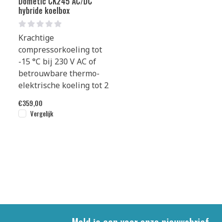
Dometic CK245 AC/DC
hybride koelbox
Krachtige
compressorkoeling tot
-15 °C bij 230 V AC of
betrouwbare thermo-
elektrische koeling tot 2
€
359,00
Vergelijk
Meld je aan voor onze nieuwsbrief