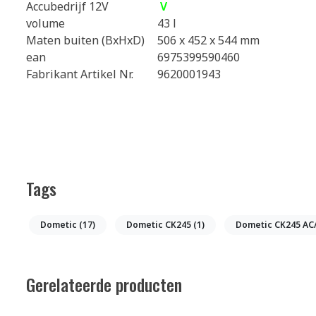
Accubedrijf 12V
V
volume
43 l
Maten buiten (BxHxD)
506 x 452 x 544 mm
ean
6975399590460
Fabrikant Artikel Nr.
9620001943
Tags
Dometic
(17)
Dometic CK245
(1)
Dometic CK245 AC
Gerelateerde producten