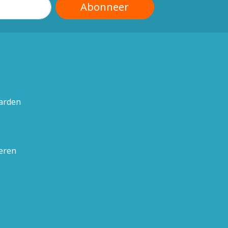
Abonneer
arden
neren