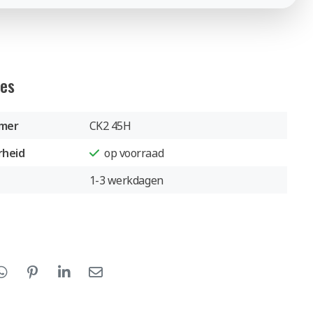
ies
mmer
CK2 45H
rheid
op voorraad
1-3 werkdagen