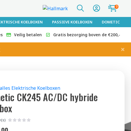
0
EKTRISCHE KOELBOXEN
PASSIEVE KOELBOXEN
DOMETIC
es
Veilig betalen
Gratis bezorging boven de €200,-
×
r
 alles Elektrische Koelboxen
etic CK245 AC/DC hybride
lbox
(s)
,00