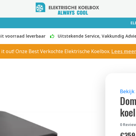
EL
it voorraad leverbaar
Uitstekende Service, Vakkundig Advi
 it out! Onze Best Verkochte Elektrische Koelbox.
Lees mee
Bekijk
Dom
koe
0 Review
€
359