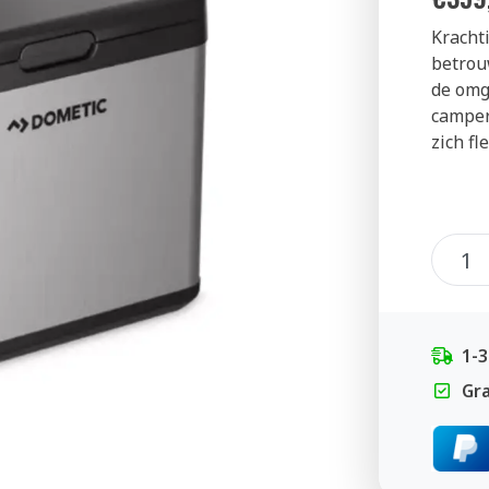
Krachti
betrou
de omg
camper
zich fl
1-
Gra