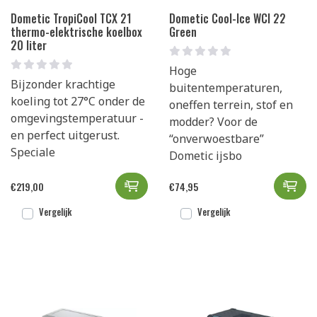
Dometic TropiCool TCX 21
Dometic Cool-Ice WCI 22
thermo-elektrische koelbox
Green
20 liter
Hoge
Bijzonder krachtige
buitentemperaturen,
koeling tot 27°C onder de
oneffen terrein, stof en
omgevingstemperatuur -
modder? Voor de
en perfect uitgerust.
“onverwoestbare”
Speciale
Dometic ijsbo
Dometic TropiCool TCX 21 thermo
Dom
€
219,00
€
74,95
Vergelijk
Vergelijk