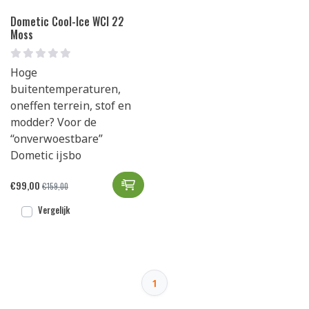
Dometic Cool-Ice WCI 22
Moss
Hoge
buitentemperaturen,
oneffen terrein, stof en
modder? Voor de
“onverwoestbare”
Dometic ijsbo
Dometic Cool-Ice WCI 22 Moss t
€
99,00
€
159,00
Vergelijk
1