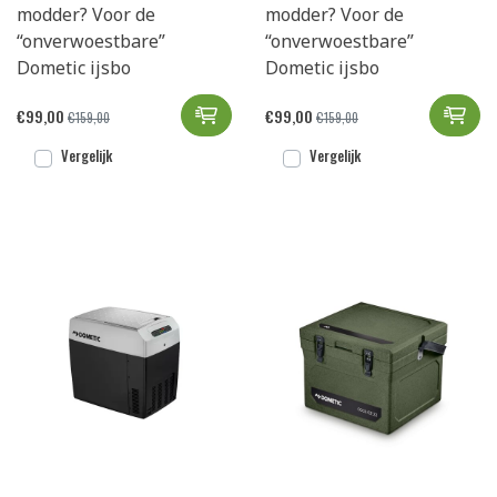
modder? Voor de
modder? Voor de
“onverwoestbare”
“onverwoestbare”
Dometic ijsbo
Dometic ijsbo
Dometic Cool-Ice WCI 22 Olive t
Dom
€
99,00
€
99,00
€
159,00
€
159,00
Vergelijk
Vergelijk