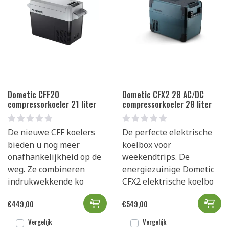
Dometic CFF20
Dometic CFX2 28 AC/DC
compressorkoeler 21 liter
compressorkoeler 28 liter
De nieuwe CFF koelers
De perfecte elektrische
bieden u nog meer
koelbox voor
onafhankelijkheid op de
weekendtrips. De
weg. Ze combineren
energiezuinige Dometic
indrukwekkende ko
CFX2 elektrische koelbo
Dometic CFF20 compressorkoeler 
Dom
€
449,00
€
549,00
Vergelijk
Vergelijk