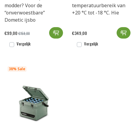
modder? Voor de
temperatuurbereik van
“onverwoestbare”
+20 °C tot -18 °C. Hie
Dometic ijsbo
Dometic Cool-
IGL
€
99,00
€
349,00
€
159,00
Vergelijk
Vergelijk
38% Sale