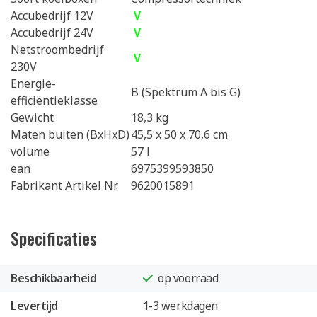
Accubedrijf 12V
V
Accubedrijf 24V
V
Netstroombedrijf
V
230V
Energie-
B (Spektrum A bis G)
efficiëntieklasse
Gewicht
18,3 kg
Maten buiten (BxHxD)
45,5 x 50 x 70,6 cm
volume
57 l
ean
6975399593850
Fabrikant Artikel Nr.
9620015891
Specificaties
Beschikbaarheid
op voorraad
Levertijd
1-3 werkdagen