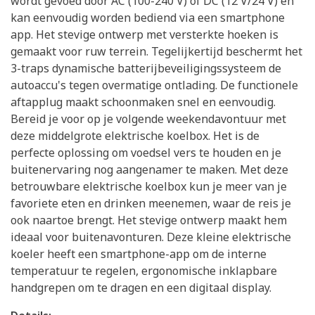
wordt gevoed door AC (100-240 V) of DC (12 V/24 V) en
kan eenvoudig worden bediend via een smartphone
app. Het stevige ontwerp met versterkte hoeken is
gemaakt voor ruw terrein. Tegelijkertijd beschermt het
3-traps dynamische batterijbeveiligingssysteem de
autoaccu's tegen overmatige ontlading. De functionele
aftapplug maakt schoonmaken snel en eenvoudig.
Bereid je voor op je volgende weekendavontuur met
deze middelgrote elektrische koelbox. Het is de
perfecte oplossing om voedsel vers te houden en je
buitenervaring nog aangenamer te maken. Met deze
betrouwbare elektrische koelbox kun je meer van je
favoriete eten en drinken meenemen, waar de reis je
ook naartoe brengt. Het stevige ontwerp maakt hem
ideaal voor buitenavonturen. Deze kleine elektrische
koeler heeft een smartphone-app om de interne
temperatuur te regelen, ergonomische inklapbare
handgrepen om te dragen en een digitaal display.