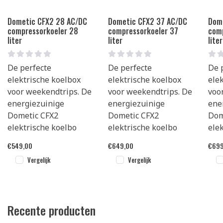
Dometic CFX2 28 AC/DC
Dometic CFX2 37 AC/DC
Dom
compressorkoeler 28
compressorkoeler 37
com
liter
liter
liter
De perfecte
De perfecte
De 
elektrische koelbox
elektrische koelbox
ele
voor weekendtrips. De
voor weekendtrips. De
voo
energiezuinige
energiezuinige
ene
Dometic CFX2
Dometic CFX2
Dom
elektrische koelbo
elektrische koelbo
ele
€
549,00
€
649,00
€
699
Vergelijk
Vergelijk
Recente producten